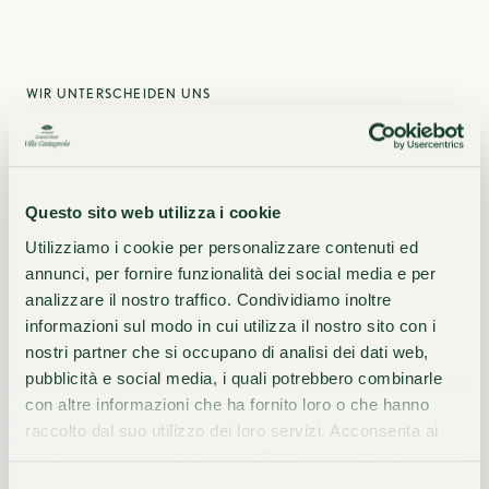
WIR UNTERSCHEIDEN UNS
Die Essenz unserer
Einzigartigkeit
Questo sito web utilizza i cookie
Utilizziamo i cookie per personalizzare contenuti ed
annunci, per fornire funzionalità dei social media e per
analizzare il nostro traffico. Condividiamo inoltre
01
02
informazioni sul modo in cui utilizza il nostro sito con i
Günstige Lage
140 Jahre Geschichte
nostri partner che si occupano di analisi dei dati web,
pubblicità e social media, i quali potrebbero combinarle
con altre informazioni che ha fornito loro o che hanno
03
04
raccolto dal suo utilizzo dei loro servizi. Acconsenta ai
Eine lebendige
Qualitativ hochwertige
nostri cookie se continua ad utilizzare il nostro sito web.
Kunstgalerie
Küche am See