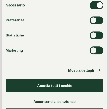
Selezione
Necessario
del
consenso
05
06
Preferenze
Exklusive Wellness
Authentische
Gastfreundlichkeit
Statistiche
Marketing
„In der Villa Castagnola ist
Mostra dettagli
Harmonie zu Hause: Ruhe,
Höflichkeit, Schlichtheit
Accetta tutti i cookie
und Stil stärken den Geist
Acconsenti ai selezionati