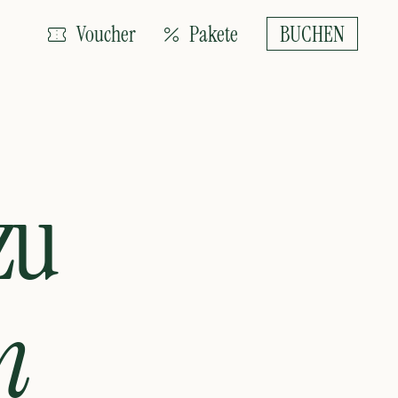
BUCHEN
BUCHEN
Voucher
Pakete
zu
n