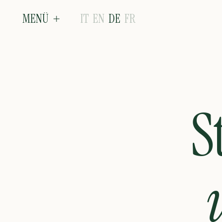
MENÜ
IT
EN
DE
FR
S