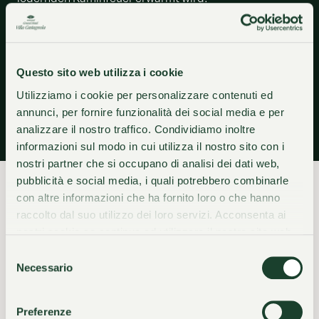
Im Le Bar ist jede Pause viel mehr als das: ein kleiner
Luxus, den Sie sich gönnen können, wann immer Sie
möchten.
Questo sito web utilizza i cookie
Mehr erfahren
Utilizziamo i cookie per personalizzare contenuti ed
annunci, per fornire funzionalità dei social media e per
analizzare il nostro traffico. Condividiamo inoltre
informazioni sul modo in cui utilizza il nostro sito con i
nostri partner che si occupano di analisi dei dati web,
pubblicità e social media, i quali potrebbero combinarle
con altre informazioni che ha fornito loro o che hanno
raccolto dal suo utilizzo dei loro servizi. Acconsenta ai
nostri cookie se continua ad utilizzare il nostro sito web.
DEN MOMENT ERLEBEN
Lauschen Sie der Stille,
Selezione
Necessario
del
consenso
tanken Sie
neue Kraft
Preferenze