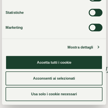
Unsere Anlage umfasst:
Statistiche
- Clarins Beauty Corner & Danilo Hair Styling
- Wellnessbereich mit Bio-Sauna, Calidarium,
Marketing
- Dampfbad und Hydropool
- Beheiztes Hallenbad
- Sandtennisplatz und Fitnessraum
Mostra dettagli
- Privater Strand am See
Accetta tutti i cookie
Wellness & Beauty
L
Acconsenti ai selezionati
Usa solo i cookie necessari