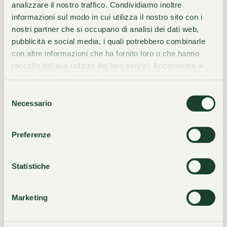
2002
analizzare il nostro traffico. Condividiamo inoltre
informazioni sul modo in cui utilizza il nostro sito con i
L’Arte protagonista
nostri partner che si occupano di analisi dei dati web,
pubblicità e social media, i quali potrebbero combinarle
Nel 2002 la proprietà acquisì l’Hotel Du Midi,
con altre informazioni che ha fornito loro o che hanno
trasformandolo nell’Art Residence al Lago. Al
raccolto dal suo utilizzo dei loro servizi. Acconsenta ai
nostri cookie se continua ad utilizzare il nostro sito web.
piano terra venne creata una ricercata Galleria
d’Arte, che ha consolidato il legame profondo tra
Selezione
Necessario
la Villa e il mondo dell’arte.
del
consenso
Preferenze
Statistiche
Oggi
Marketing
Inalterata passione