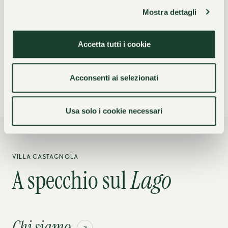
Sotto la guida della famiglia Garzoni, Villa
Mostra dettagli
Castagnola continua a evolversi in un continuo
equilibrio tra tradizione e ricerca dell’eccellenza,
preservando un’ospitalità fuori dall’ordinario.
Accetta tutti i cookie
Acconsenti ai selezionati
Usa solo i cookie necessari
VILLA CASTAGNOLA
A specchio sul
Lago
Chi siamo