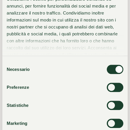
annunci, per fornire funzionalità dei social media e per
Il ristorante accoglie anche ospiti esterni: per garantirti
analizzare il nostro traffico. Condividiamo inoltre
informazioni sul modo in cui utilizza il nostro sito con i
la miglior esperienza, ti consigliamo di prenotare in
nostri partner che si occupano di analisi dei dati web,
anticipo.
pubblicità e social media, i quali potrebbero combinarle
con altre informazioni che ha fornito loro o che hanno
PRENOTA UN TAVOLO
raccolto dal suo utilizzo dei loro servizi. Acconsenta ai
nostri cookie se continua ad utilizzare il nostro sito web.
Selezione
Necessario
del
consenso
Preferenze
Statistiche
Marketing