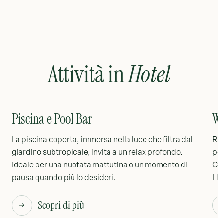
Attività in
Hotel
Piscina e Pool Bar
W
La piscina coperta, immersa nella luce che filtra dal
R
giardino subtropicale, invita a un relax profondo.
p
Ideale per una nuotata mattutina o un momento di
C
pausa quando più lo desideri.
H
Scopri di più