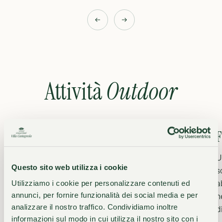
Attività
Outdoor
Noleggio imbarcazioni Riva Bianca
F
Vivi il Lago di Lugano da una prospettiva privilegiata
U
Questo sito web utilizza i cookie
con un’elegante imbarcazione, da noleggiare
s
davanti a Villa Castagnola. Navigare tra baie
a
Utilizziamo i cookie per personalizzare contenuti ed
annunci, per fornire funzionalità dei social media e per
silenziose e borghi lacustri rasenta la meraviglia.
n
analizzare il nostro traffico. Condividiamo inoltre
d
informazioni sul modo in cui utilizza il nostro sito con i