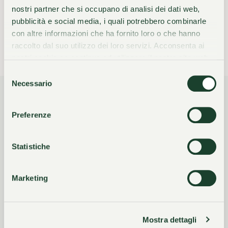
nostri partner che si occupano di analisi dei dati web,
pubblicità e social media, i quali potrebbero combinarle
con altre informazioni che ha fornito loro o che hanno
raccolto dal suo utilizzo dei loro servizi. Acconsenta ai
nostri cookie se continua ad utilizzare il nostro sito web.
Selezione
Necessario
del
consenso
Preferenze
VILLA CASTAGNOLA
A specchio sul
Lago
Statistiche
Marketing
Dove siamo
Storia
Mostra dettagli