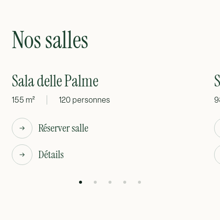
Nos salles
Sala delle Palme
S
155 m²
120 personnes
9
Réserver salle
Détails