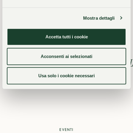
- Wellness area con sauna bio sauna calidarium bagno
turco e idropool
Mostra dettagli
- Piscina interna riscaldata
- Campo da tennis in terra battuta e fitness
Accetta tutti i cookie
- Lido privato al lago
Acconsenti ai selezionati
Wellness & Beauty
L
Usa solo i cookie necessari
EVENTI