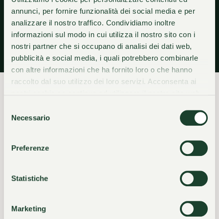
annunci, per fornire funzionalità dei social media e per
analizzare il nostro traffico. Condividiamo inoltre
Scopri
informazioni sul modo in cui utilizza il nostro sito con i
nostri partner che si occupano di analisi dei dati web,
pubblicità e social media, i quali potrebbero combinarle
con altre informazioni che ha fornito loro o che hanno
raccolto dal suo utilizzo dei loro servizi. Acconsenta ai
nostri cookie se continua ad utilizzare il nostro sito web.
Selezione
Necessario
del
VIVERE IL MOMENTO
consenso
Ascolta il silenzio,
Preferenze
rigenerati
nel profondo
Statistiche
La nostra struttura comprende:
Marketing
- Clarins Beauty Corner & Danilo Hair Styling